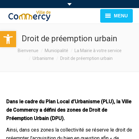
MENU
Ouvrir la barre d’outils
BIENVENUE À COMMERCY
Droit de préemption urbain
CADRE DE VIE
You are here:
Bienvenue
Municipalité
La Mairie à votre service
Urbanisme
Droit de préemption urbain
FAMILLE & JEUNESSE
LOISIRS
MUNICIPALITÉ
Dans le cadre du Plan Local d’Urbanisme (PLU), la Ville
EVÉNEMENTS
de Commercy a défini des zones de Droit de
Préemption Urbain (DPU).
Ainsi, dans ces zones la collectivité se réserve le droit de
préempter l’acquisition du bien en question afin «
de