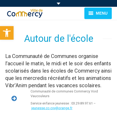
MENU
Ouvrir la barre d’outils
BIENVENUE À COMMERCY
Autour de l'école
CADRE DE VIE
FAMILLE & JEUNESSE
La Communauté de Communes organise
l’accueil le matin, le midi et le soir des enfants
LOISIRS
scolarisés dans les écoles de Commercy ainsi
MUNICIPALITÉ
que les mercredis récréatifs et les animations
Vibr’Anim pendant les vacances scolaires.
EVÉNEMENTS
Communauté de communes Commercy Void
Vaucouleurs
Service enfance jeunesse : 03.29.89.97.61 –
jeunesse.cc-cvv@orange.fr