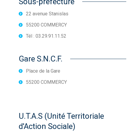
Sous-préfecture
22 avenue Stanislas
55200 COMMERCY
Tél : 03.29.91.11.52
Gare S.N.C.F.
Place de la Gare
55200 COMMERCY
U.T.A.S (Unité Territoriale
d'Action Sociale)