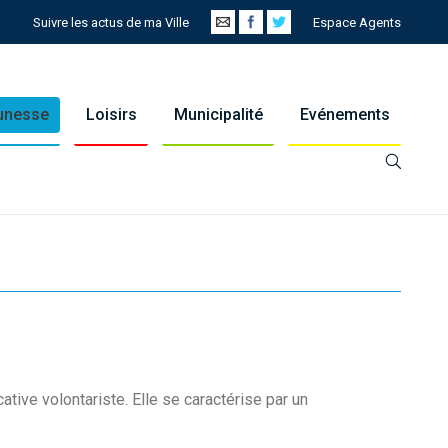
Suivre les actus de ma Ville
Espace Agents
eunesse
Loisirs
Municipalité
Evénements
tive volontariste. Elle se caractérise par un