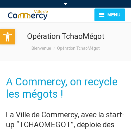
MENU
Ouvrir la barre d’outils
BIENVENUE À COMMERCY
Opération TchaoMégot
CADRE DE VIE
You are here:
Bienvenue
Opération TchaoMégot
FAMILLE & JEUNESSE
LOISIRS
A Commercy, on recycle
MUNICIPALITÉ
les mégots !
EVÉNEMENTS
La Ville de Commercy, avec la start-
up “TCHAOMEGOT”, déploie des