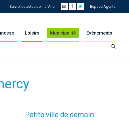
Suivre les actus de ma Ville
Espace Agents
eunesse
Loisirs
Municipalité
Evénements
mercy
Petite ville de demain