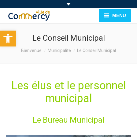
MENU
Ouvrir la barre d’outils
BIENVENUE À COMMERCY
Le Conseil Municipal
CADRE DE VIE
You are here:
Bienvenue
Municipalité
Le Conseil Municipal
FAMILLE & JEUNESSE
LOISIRS
Les élus et le personnel
MUNICIPALITÉ
municipal
EVÉNEMENTS
Le Bureau Municipal