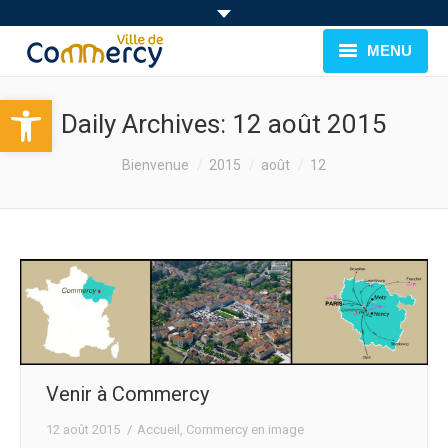
MENU
Ouvrir la barre d’outils
BIENVENUE À COMMERCY
Daily Archives:
12 août 2015
CADRE DE VIE
You are here:
Bienvenue
2015
août
12
FAMILLE & JEUNESSE
LOISIRS
MUNICIPALITÉ
EVÉNEMENTS
Venir à Commercy
12 août 2015
Accueil
,
Commercy en image