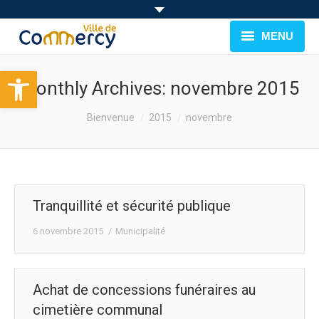
MENU
Ouvrir la barre d’outils
BIENVENUE À COMMERCY
Monthly Archives:
novembre 2015
CADRE DE VIE
You are here:
Bienvenue
2015
novembre
FAMILLE & JEUNESSE
LOISIRS
Tranquillité et sécurité publique
MUNICIPALITÉ
6 novembre 2015
Municipalité
EVÉNEMENTS
Achat de concessions funéraires au
cimetière communal