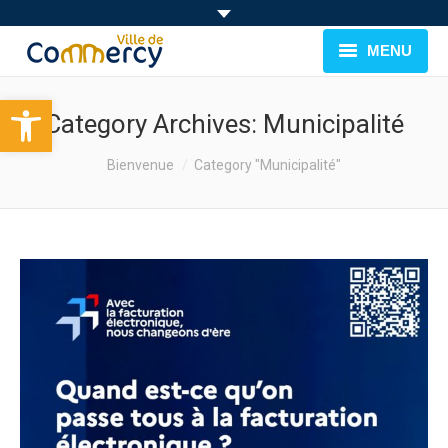
MENU
Ouvrir la barre d’outils
BIENVENUE À COMMERCY
Category Archives:
Municipalité
CADRE DE VIE
You are here:
Bienvenue
Category "Municipalité"
FAMILLE & JEUNESSE
LOISIRS
MUNICIPALITÉ
EVÉNEMENTS