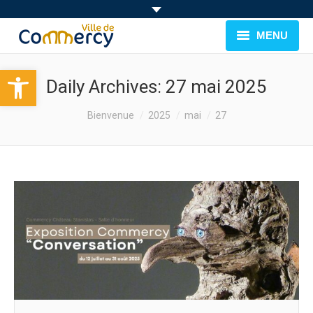
MENU
Ouvrir la barre d’outils
BIENVENUE À COMMERCY
Daily Archives:
27 mai 2025
CADRE DE VIE
You are here:
Bienvenue
2025
mai
27
FAMILLE & JEUNESSE
LOISIRS
MUNICIPALITÉ
EVÉNEMENTS