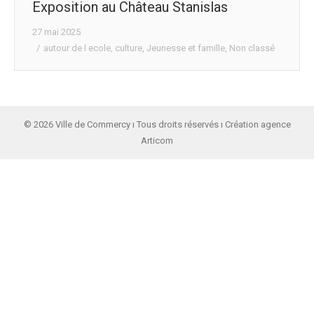
Exposition au Château Stanislas
27 mai 2025
autour de l ecole
,
culture
,
Jeunesse et famille
,
Non classé
© 2026 Ville de Commercy ı Tous droits réservés ı Création agence
Articom