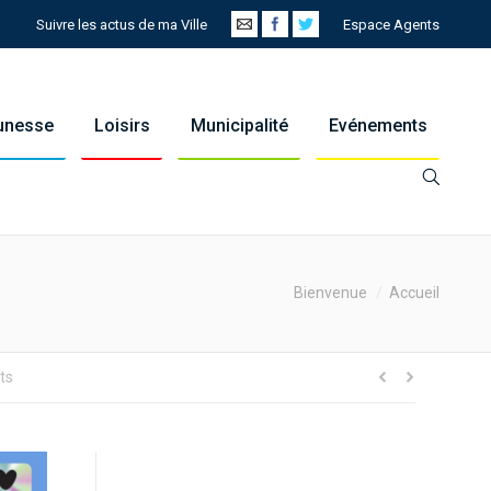
Suivre les actus de ma Ville
Espace Agents
eunesse
Loisirs
Municipalité
Evénements
Bienvenue
Accueil
ts