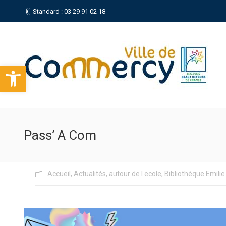
Standard : 03 29 91 02 18
Ouvrir la barre d’outils
Pass’ A Com
Accueil
,
Actualités
,
autour de l ecole
,
Bibliothèque Emilie