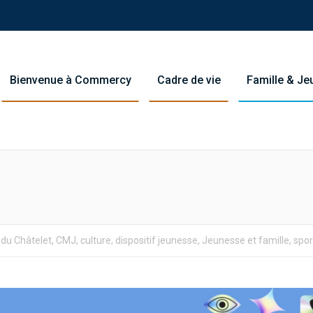
Bienvenue à Commercy
Cadre de vie
Famille & J
You are here:
 du Châtelet
,
CMJ
,
culture
,
dispositif jeunesse
,
Jeunesse et famille
,
spor