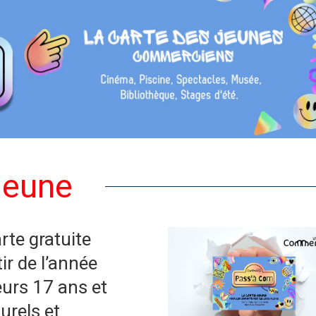
jeune
rte gratuite
r de l’année
eurs 17 ans et
urels et