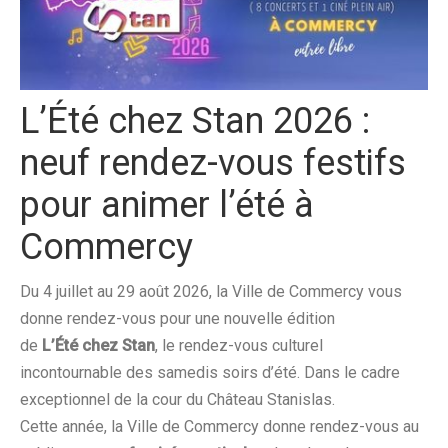
L’É
t
é
chez
Stan
2026 :
neuf rendez-vous festifs
pour animer l’é
t
é à
Commercy
Du 4 juillet au
29 août 2026
, la Ville de Commercy vous
donne rendez-vous pour une nouvelle édition
de
L’É
t
é
chez
Stan
, le rendez-vous culturel
incontournable des samedis soirs d’é
t
é. Dans le cadre
exceptionnel de la cour du Château Stanislas.
Cette année, la Ville de Commercy donne rendez-vous au