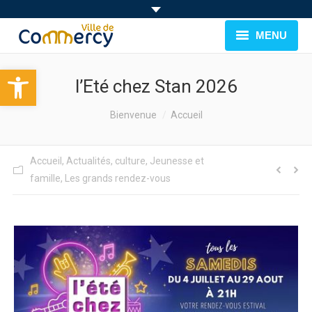
MENU
Ouvrir la barre d’outils
BIENVENUE À COMMERCY
l’Eté chez Stan 2026
CADRE DE VIE
You are here:
Bienvenue
Accueil
FAMILLE & JEUNESSE
Accueil
,
Actualités
,
culture
,
Jeunesse et
LOISIRS
famille
,
Les grands rendez-vous
MUNICIPALITÉ
EVÉNEMENTS