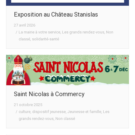
Exposition au Château Stanislas
27 avril 2026
La mairie à votre service
,
Les grands rendez-vous
,
Non
classé
,
solidarité-santé
Saint Nicolas à Commercy
21 octobre 2025
culture
,
dispositif jeunesse
,
Jeunesse et famille
,
Les
grands rendez-vous
,
Non classé