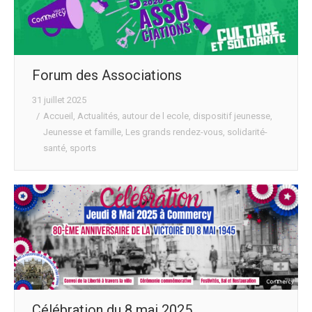
Forum des Associations
31 juillet 2025
Accueil
,
Actualités
,
autour de l ecole
,
dispositif jeunesse
,
Jeunesse et famille
,
Les grands rendez-vous
,
solidarité-
santé
,
sports
Célébration du 8 mai 2025