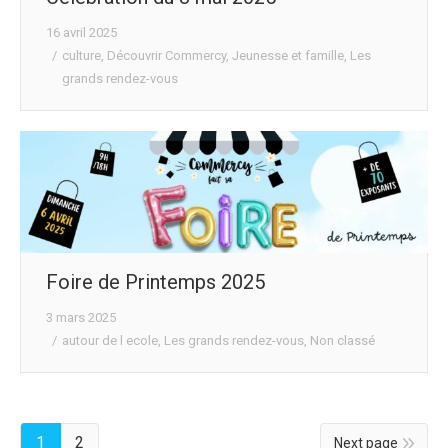
16 avril 2025
culture
,
Découvrir Commercy
,
Jeunesse et famille
,
Les
grands rendez-vous
Foire de Printemps 2025
3 mars 2025
autour de l ecole
,
Les grands rendez-vous
,
Non classé
1
2
Next page