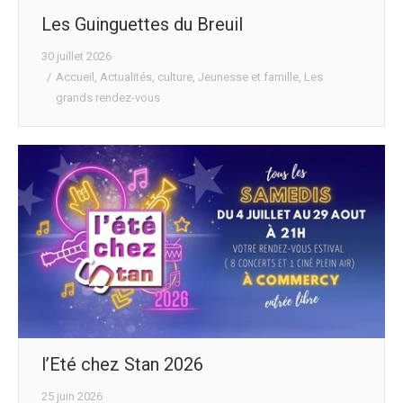
Les Guinguettes du Breuil
30 juillet 2026
Accueil
,
Actualités
,
culture
,
Jeunesse et famille
,
Les
grands rendez-vous
l’Eté chez Stan 2026
25 juin 2026