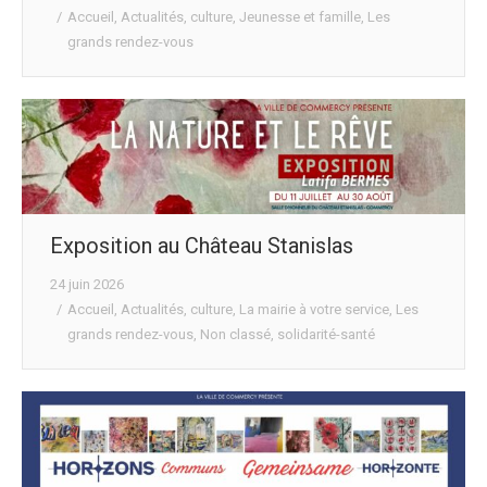
Accueil
,
Actualités
,
culture
,
Jeunesse et famille
,
Les
grands rendez-vous
Exposition au Château Stanislas
24 juin 2026
Accueil
,
Actualités
,
culture
,
La mairie à votre service
,
Les
grands rendez-vous
,
Non classé
,
solidarité-santé