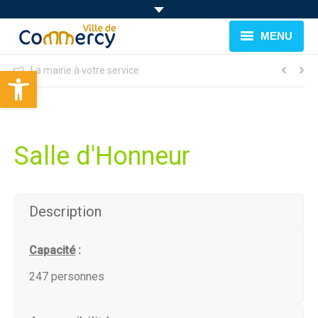
MENU
Ouvrir la barre d’outils
La mairie à votre service
BIENVENUE À COMMERCY
CADRE DE VIE
FAMILLE & JEUNESSE
Salle d'Honneur
LOISIRS
MUNICIPALITÉ
Description
EVÉNEMENTS
Capacité
:
247 personnes