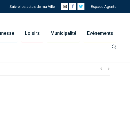
Suivre les actus de ma Ville
Espace Agents
eunesse
Loisirs
Municipalité
Evénements