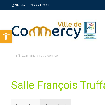
Standard : 03 29 91 02 18
Ouvrir la barre d’outils
La mairie à votre service
Salle François Truff