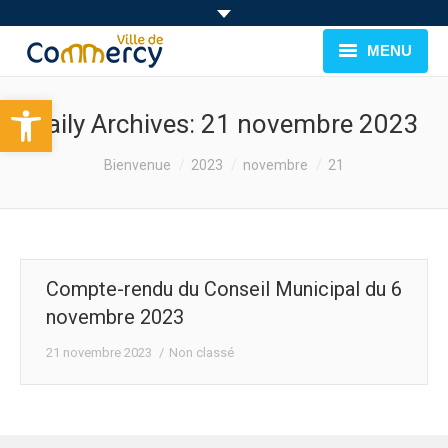
MENU
Ouvrir la barre d’outils
BIENVENUE À COMMERCY
Daily Archives:
21 novembre 2023
CADRE DE VIE
You are here:
Bienvenue
2023
novembre
21
FAMILLE & JEUNESSE
LOISIRS
Compte-rendu du Conseil Municipal du 6
MUNICIPALITÉ
novembre 2023
EVÉNEMENTS
21 novembre 2023
Non classé