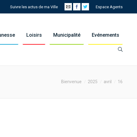
Suivre les actus de ma Ville
Espace Agents
eunesse
Loisirs
Municipalité
Evénements
e:
Bienvenue
2025
avril
16