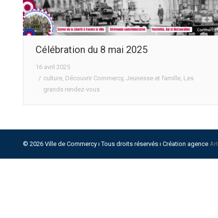
Célébration du 8 mai 2025
16 avril 2025
culture
,
Découvrir Commercy
,
Jeunesse et famille
,
Les
grands rendez-vous
© 2026 Ville de Commercy ı Tous droits réservés ı Création agence
Ar