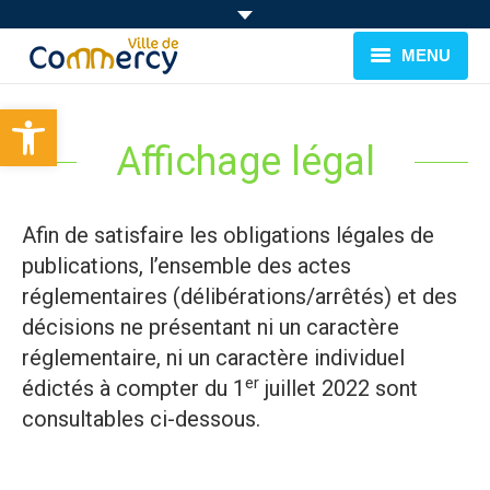
MENU
Ouvrir la barre d’outils
BIENVENUE À COMMERCY
Affichage légal
CADRE DE VIE
FAMILLE & JEUNESSE
Afin de satisfaire les obligations légales de
publications, l’ensemble des actes
LOISIRS
réglementaires (délibérations/arrêtés) et des
MUNICIPALITÉ
décisions ne présentant ni un caractère
réglementaire, ni un caractère individuel
EVÉNEMENTS
er
édictés à compter du 1
juillet 2022 sont
consultables ci-dessous.