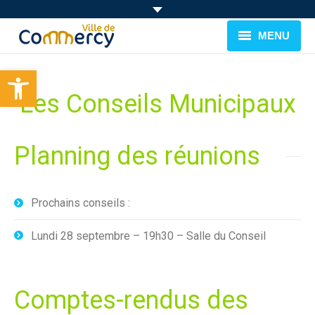
MENU
Ouvrir la barre d’outils
BIENVENUE À COMMERCY
Les Conseils Municipaux
CADRE DE VIE
FAMILLE & JEUNESSE
Planning des réunions
LOISIRS
MUNICIPALITÉ
Prochains conseils :
EVÉNEMENTS
Lundi 28 septembre – 19h30 – Salle du Conseil
Comptes-rendus des