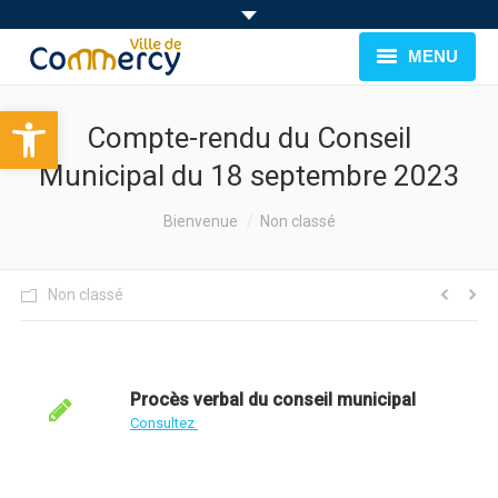
MENU
Ouvrir la barre d’outils
BIENVENUE À COMMERCY
Compte-rendu du Conseil
CADRE DE VIE
Municipal du 18 septembre 2023
FAMILLE & JEUNESSE
You are here:
Bienvenue
Non classé
LOISIRS
Non classé
MUNICIPALITÉ
EVÉNEMENTS
Procès verbal du conseil municipal
Consultez