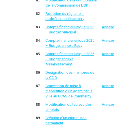
81
Modification de la composition
de la Commission de DSP ;
82
Adoption du r
èglement
budgétaire et financier ;
83
Compte financier unique 2025
Annexe
– Budget principal ;
84
Compte financier unique 2025
Annexe
– Budget annexe Eau ;
85
Compte financier unique 2025
Annexe
– Budget annexe
Assainissement.
86
Désignation des membres de
la CCID
87
Convention de mise à
Annexe
disposition d’un agent par la
Ville au CCAS de Commercy
88
Modification du tableau des
Annexe
emplois
89
Création d’un emploi non
permanent