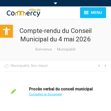
MENU
Ouvrir la barre d’outils
BIENVENUE À COMMERCY
Compte-rendu du Conseil
CADRE DE VIE
Municipal du 4 mai 2026
FAMILLE & JEUNESSE
You are here:
Bienvenue
Municipalité
LOISIRS
Municipalité
,
Non classé
MUNICIPALITÉ
EVÉNEMENTS
Procès verbal du conseil municipal
Consultez le document