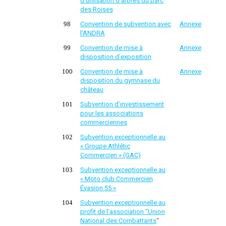
d’utilisation d’arbres du parc
des Roises
98
C
onvention de subvention avec
Annexe
l’ANDRA
99
C
onvention de mise à
Annexe
disposition d’exposition
100
C
onvention de mise à
Annexe
disposition du gymnase du
château
101
Subvention d’investissement
pour les associations
commerciennes
102
Subvention exceptionnelle au
« Groupe Athlétic
Commercien » (GAC)
103
Subvention exceptionnelle au
« Moto club Commercien
Évasion 55 »
104
Subvention exceptionnelle au
profit de l’association “Union
National des Combattants
“