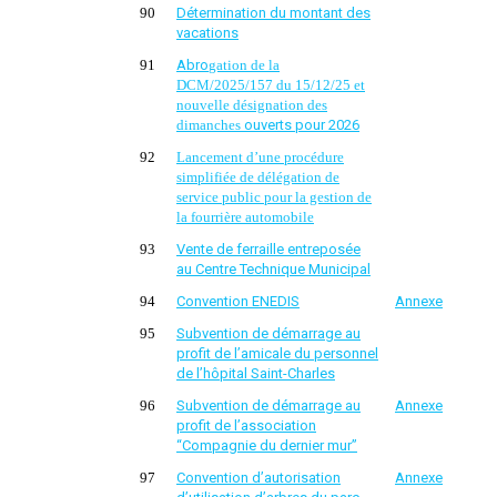
90
Détermination du montant des
vacations
91
Abro
gation de la
DCM/
2025/157 du 15/
12/
25 et
nouvelle désignation des
dimanches
ouvert
s
pour 2026
92
L
ancement d’une procédure
simplifiée de délégation de
service public pour la gestion
de
la
fourrière automobile
93
Vente de ferraille entreposée
au Centre Technique Municipal
94
Convention ENEDIS
Annexe
95
Subvention de démarrage au
profit de l’amicale du personnel
de l’hôpital Saint-Charles
96
Subvention de démarrage au
Annexe
profit de l’association
“Compagnie du dernier mur”
97
Convention d’autorisation
Annexe