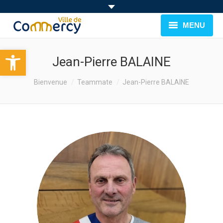
MENU
Ouvrir la barre d’outils
BIENVENUE À COMMERCY
Jean-Pierre BALAINE
CADRE DE VIE
You are here:
Bienvenue
Teammate
Jean-Pierre BALAINE
FAMILLE & JEUNESSE
LOISIRS
MUNICIPALITÉ
EVÉNEMENTS