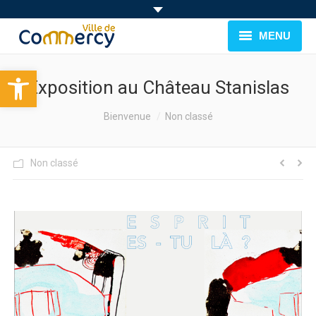
MENU
Ouvrir la barre d’outils
BIENVENUE À COMMERCY
Exposition au Château Stanislas
CADRE DE VIE
You are here:
Bienvenue
Non classé
FAMILLE & JEUNESSE
Non classé
LOISIRS
MUNICIPALITÉ
EVÉNEMENTS