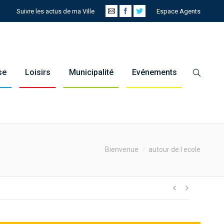
Suivre les actus de ma Ville
Espace Agents
se
Loisirs
Municipalité
Evénements
ou are here:
Bienvenue
autour de l ecole