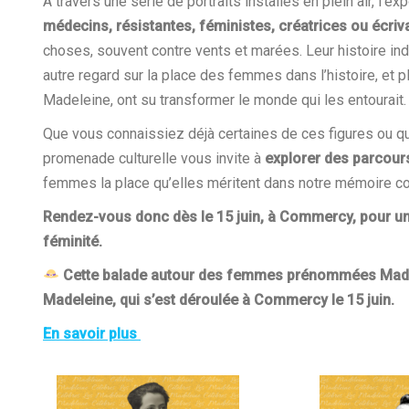
À travers une série de portraits installés en plein air, l’
médecins, résistantes, féministes, créatrices ou écriv
choses, souvent contre vents et marées. Leur histoire indiv
autre regard sur la place des femmes dans l’histoire, et p
Madeleine, ont su transformer le monde qui les entourait.
Que vous connaissiez déjà certaines de ces figures ou qu
promenade culturelle vous invite à
explorer des parcours
femmes la place qu’elles méritent dans notre mémoire colle
Rendez-vous donc dès le 15 juin, à Commercy, pour une
féminité.
Cette balade autour des femmes prénommées Madelei
Madeleine, qui s’est déroulée à Commercy le 15 juin.
En savoir plus