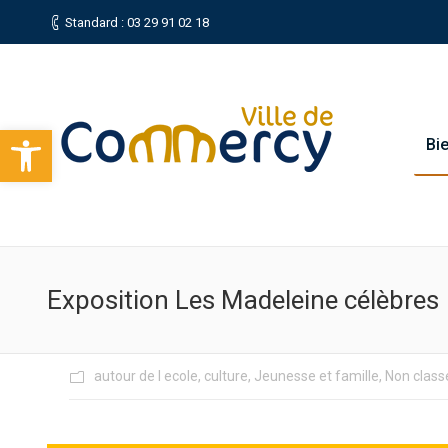
Standard : 03 29 91 02 18
Ouvrir la barre d’outils
Bi
Exposition Les Madeleine célèbres
autour de l ecole
,
culture
,
Jeunesse et famille
,
Non class