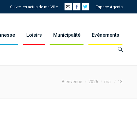
Suivre les actus de ma Ville
Espace Agents
eunesse
Loisirs
Municipalité
Evénements
:
Bienvenue
2026
mai
18