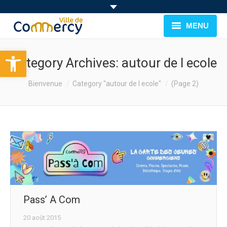
MENU
Ouvrir la barre d’outils
BIENVENUE À COMMERCY
Category Archives:
autour de l ecole
CADRE DE VIE
You are here:
Bienvenue
Category "autour de l ecole"
(Page 2)
FAMILLE & JEUNESSE
LOISIRS
MUNICIPALITÉ
EVÉNEMENTS
Pass’ A Com
20 août 2015