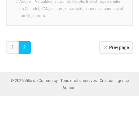
Accueil
,
Actualités
,
autour de l ecole
,
Bibliothèque Emilie
du Châtelet
,
CMJ
,
culture
,
dispositif jeunesse
,
Jeunesse et
famille
,
sports
1
2
Prev page
© 2026 Ville de Commercy ı Tous droits réservés ı Création agence
Articom