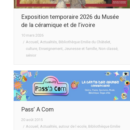
Exposition temporaire 2026 du Musée
de la céramique et de l’ivoire
10 mars 2026
Accueil
,
Actualités
,
Bibliothèque Emilie du Châtelet
,
culture
,
Enseignement
,
Jeunesse et famille
,
Non classé
,
sénior
Pass’ A Com
20 août 2015
Accueil
,
Actualités
,
autour de l ecole
,
Bibliothèque Emilie