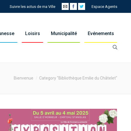
Suivre les actus de ma Ville
Espace Agents
eunesse
Loisirs
Municipalité
Evénements
e:
Bienvenue
Category "Bibliothèque Emilie du Châtelet"