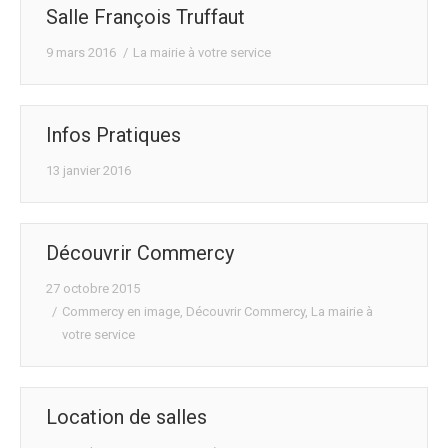
Salle François Truffaut
9 mars 2016
La mairie à votre service
Infos Pratiques
13 janvier 2016
Découvrir Commercy
27 octobre 2015
Commercy en image
,
Découvrir Commercy
,
La mairie à
votre service
Location de salles