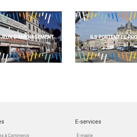
NJEUX D'AMENAGEMENT
ILS PORTENT LE PR
es
E-services
nes à Commercy
E-mairie