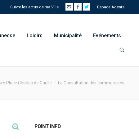
Suivre les actus de ma Ville
Espace Agents
eunesse
Loisirs
Municipalité
Evénements
ure Place Charles de Gaulle
La Consultation des commerciens
POINT INFO