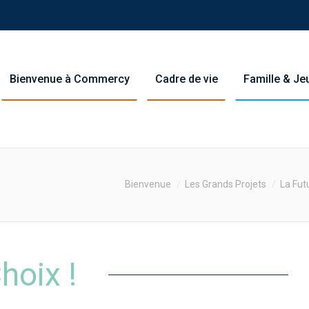
Bienvenue à Commercy
Cadre de vie
Famille & J
You are here:
Bienvenue
Les Grands Projets
La Fut
hoix !