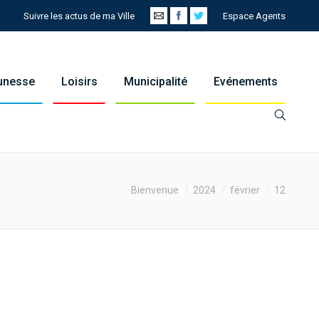
Suivre les actus de ma Ville
Espace Agents
eunesse
Loisirs
Municipalité
Evénements
e:
Bienvenue
2024
février
12