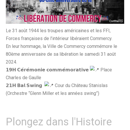
Le 31 août 1944 les troupes américaines et les FFI,
Forces françaises de l’intérieur libéraient Commercy.
En leur hommage, la Ville de Commercy commémore le
80ème anniversaire de sa libération le samedi 31 août
2024.
𝟭𝟵𝗛 𝗖𝗲́𝗿𝗲́𝗺𝗼𝗻𝗶𝗲 𝗰𝗼𝗺𝗺𝗲́𝗺𝗼𝗿𝗮𝘁𝗶𝘃𝗲
Place
Charles de Gaulle
𝟮𝟭𝗛 𝗕𝗮𝗹 𝗦𝘄𝗶𝗻𝗴
Cour du Château Stanislas
(Orchestre “Glenn Miller et les années swing”)
Plongez dans l'Histoire