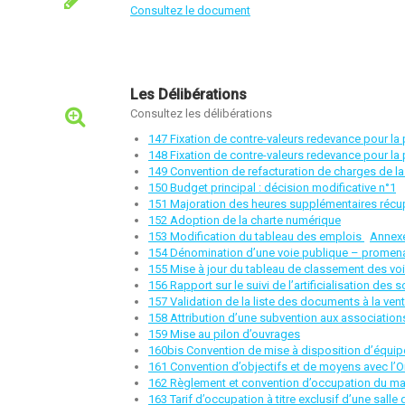
Consultez le document
Les Délibérations
Consultez les délibérations
147 Fixation de contre-valeurs redevance pour l
148 Fixation de contre-valeurs redevance pour l
149 Convention de refacturation de charges de l
150 Budget principal : décision modificative n°1
151 Majoration des heures supplémentaires récu
152 Adoption de la charte numérique
153 Modification du tableau des emplois
Annex
154 Dénomination d’une voie publique – promena
155 Mise à jour du tableau de classement des voi
156 Rapport sur le suivi de l’artificialisation des s
157 Validation de la liste des documents à la ven
158 Attribution d’une subvention aux associations 
159 Mise au pilon d’ouvrages
160bis Convention de mise à disposition d’équipe
161 Convention d’objectifs et de moyens avec l
162 Règlement et convention d’occupation du mar
163 Tarif d’occupation à titre exclusif d’une sall