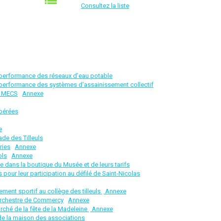
Consultez la liste
a performance des réseaux d’eau potable
a performance des systèmes d’assainissement collectif
a MECS
Annexe
pérées
e
de des Tilleuls
ries
Annexe
ols
Annexe
te dans la boutique du Musée et de leurs tarifs
pour leur participation au défilé de Saint-Nicolas
ment sportif au collège des tilleuls
Annexe
’Orchestre de Commercy
Annexe
ché de la fête de la Madeleine
Annexe
e de la maison des associations