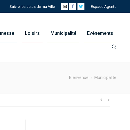
Suivre les actus de ma Ville
Espace Agents
eunesse
Loisirs
Municipalité
Evénements
You are here:
Bienvenue
Municipalité